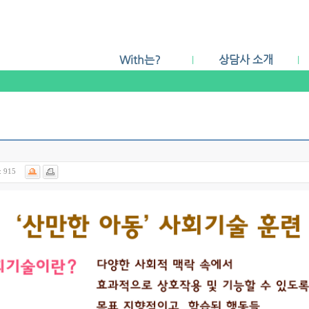
With는?
상담사 소개
|
|
With's Value
상담소 둘러보기
이용안내
찾아 오시는 길
:
915