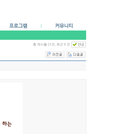
프로그램
커뮤니티
|
심리
공지사항
언어
상담예약
총 게시물 21건, 최근 0 건
인지
Q & A
미술
자료실
놀이
감각통합