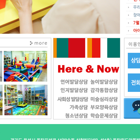
우
장
7월
아