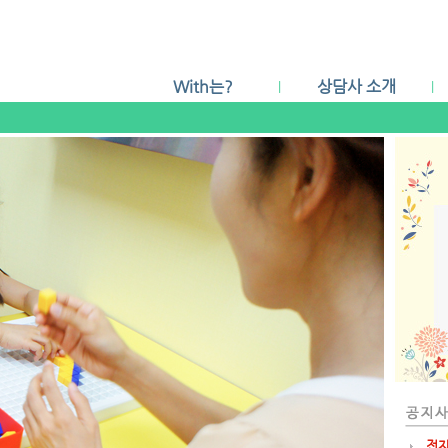
With는?
상담사 소개
|
|
With's Value
상담소 둘러보기
이용안내
찾아 오시는 길
전자