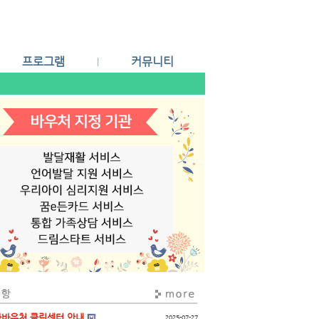
프로그램
커뮤니티
|
심리
공지사항
언어
상담예약
인지
Q & A
미술
자료실
놀이
감각통합
바우처 클린센터 안내
2025-07-27